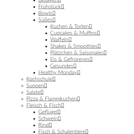
Beilagen
Frühstück
Bowls
Süßes
Kuchen & Torten
Cupcakes & Muffins
Waffeln
Shakes & Smoothies
Plätzchen & Saisonales
Eis & Gefrorenes
Gesundes
Healthy Monday
Kochschule
Suppen
Salate
Pizza & Flammkuchen
Fleisch & Fisch
Geflügel
Schwein
Rind
Fisch & Schalentiere