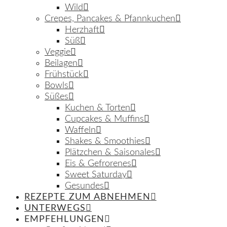
Wild
Crepes, Pancakes & Pfannkuchen
Herzhaft
Süß
Veggie
Beilagen
Frühstück
Bowls
Süßes
Kuchen & Torten
Cupcakes & Muffins
Waffeln
Shakes & Smoothies
Plätzchen & Saisonales
Eis & Gefrorenes
Sweet Saturday
Gesundes
REZEPTE ZUM ABNEHMEN
UNTERWEGS
EMPFEHLUNGEN