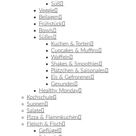
Süß
Veggie
Beilagen
Frühstück
Bowls
Süßes
Kuchen & Torten
Cupcakes & Muffins
Waffeln
Shakes & Smoothies
Plätzchen & Saisonales
Eis & Gefrorenes
Gesundes
Healthy Monday
Kochschule
Suppen
Salate
Pizza & Flammkuchen
Fleisch & Fisch
Geflügel