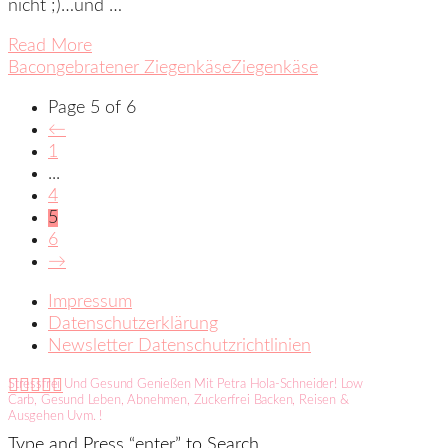
nicht ;)…und …
Read More
Bacon
gebratener Ziegenkäse
Ziegenkäse
Page 5 of 6
←
1
...
4
5
6
→
Impressum
Datenschutzerklärung
Newsletter Datenschutzrichtlinien
Stressfrei Und Gesund Genießen Mit Petra Hola-Schneider! Low
Carb, Gesund Leben, Abnehmen, Zuckerfrei Backen, Reisen &
Ausgehen Uvm. !
Type and Press “enter” to Search