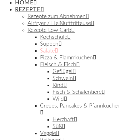
HOME
REZEPTE
Rezepte zum Abnehmen
Airfryer / Heißluftfritteuse
Rezepte Low Carb
Kochschule
Suppen
Salate
Pizza & Flammkuchen
Fleisch & Fisch
Geflügel
Schwein
Rind
Fisch & Schalentiere
Wild
Crepes, Pancakes & Pfannkuchen
Herzhaft
Süß
Veggie