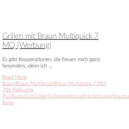
Grillen mit Braun Multiquick 7
MQ {Werbung}
Es gibt Kooperationen, die freuen mich ganz
besonders, denn ich …
Read More
Braun
Braun Multiquick
Braun Multiquick 7 MQ
785 Pâtisserie
Plus
Butter
Dip
Grillen
Grillrezept
Kraut
Kräuterbutter
Krautsa
Bone