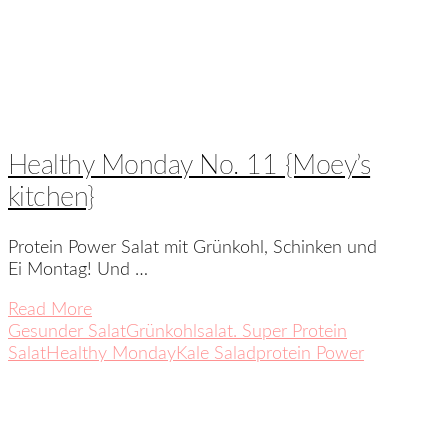
Healthy Monday No. 11 {Moey’s
kitchen}
Protein Power Salat mit Grünkohl, Schinken und
Ei Montag! Und …
Read More
Gesunder Salat
Grünkohlsalat. Super Protein
Salat
Healthy Monday
Kale Salad
protein Power