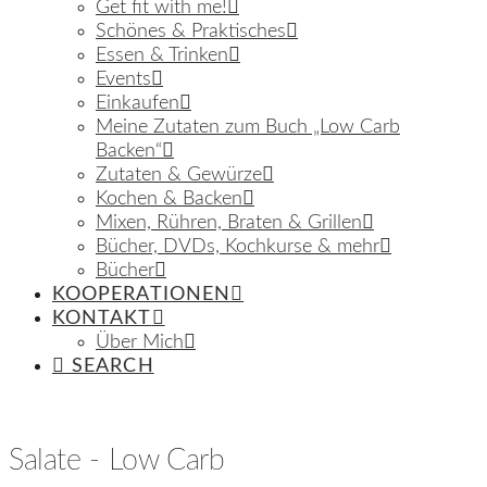
Get fit with me!
Schönes & Praktisches
Essen & Trinken
Events
Einkaufen
Meine Zutaten zum Buch „Low Carb
Backen“
Zutaten & Gewürze
Kochen & Backen
Mixen, Rühren, Braten & Grillen
Bücher, DVDs, Kochkurse & mehr
Bücher
KOOPERATIONEN
KONTAKT
Über Mich
SEARCH
Salate - Low Carb