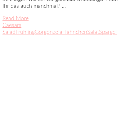
Ihr das auch manchmal? …
Read More
Caesars
Salad
Frühling
Gorgonzola
Hähnchen
Salat
Spargel