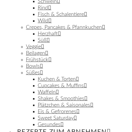
Schwein
Rind
Fisch & Schalentiere
Wild
Crepes, Pancakes & Pfannkuchen
Herzhaft
Süß
Veggie
Beilagen
Frühstück
Bowls
Süßes
Kuchen & Torten
Cupcakes & Muffins
Waffeln
Shakes & Smoothies
Plätzchen & Saisonales
Eis & Gefrorenes
Sweet Saturday
Gesundes
REZEPTE ZUM ABNEHMEN