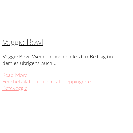
Veggie Bowl
Veggie Bowl Wenn ihr meinen letzten Beitrag (in
dem es übrigens auch …
Read More
Fenchelsalat
Gemüse
meal prepping
rote
Bete
veggie