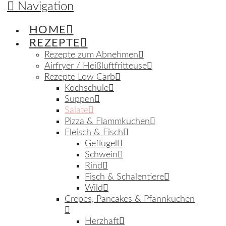
Navigation
HOME
REZEPTE
Rezepte zum Abnehmen
Airfryer / Heißluftfritteuse
Rezepte Low Carb
Kochschule
Suppen
Salate
Pizza & Flammkuchen
Fleisch & Fisch
Geflügel
Schwein
Rind
Fisch & Schalentiere
Wild
Crepes, Pancakes & Pfannkuchen
Herzhaft