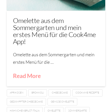
Omelette aus dem
Sommergarten und mein
erstes Menü für die Cook4me
App!
Omelette aus dem Sommergarten und mein
erstes Menü für die …
Read More
APRIKOSEN
BROKKOLI
CHEESECAKE
COOK4ME REZEPTE
GEDÄMPFTER CHEESECAKE
GEMÜSE OMELETTE
HÄHNCHENBRUST ITALIA
OMELETTE
SOMMERGARTE