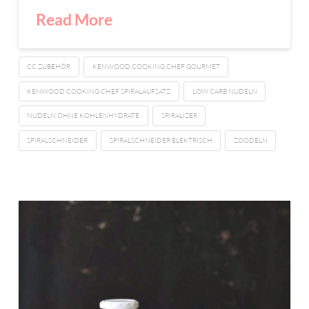
Read More
CC ZUBEHÖR
KENWOOD COOKING CHEF GOURMET
KENWOOD COOKING CHEF SPIRALAUFSATZ
LOW CARB NUDELN
NUDELN OHNE KOHLENHYDRATE
SPIRALIZER
SPIRALSCHNEIDER
SPIRALSCHNEIDER ELEKTRISCH
ZOODELN