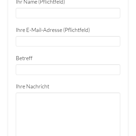
Ihr Name (Pflichtfeld)
Bitte
Ihre E-Mail-Adresse (Pflichtfeld)
lasse
dieses
Feld
Bitte
Betreff
leer.
lasse
dieses
Feld
Bitte
Ihre Nachricht
leer.
lasse
dieses
Feld
leer.