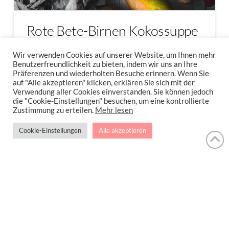
Rote Bete-Birnen Kokossuppe
{Fitter Freitag}
Wir verwenden Cookies auf unserer Website, um Ihnen mehr
Benutzerfreundlichkeit zu bieten, indem wir uns an Ihre
Morgen wird gefeiert! Nicht nur ich habe
Präferenzen und wiederholten Besuche erinnern. Wenn Sie
auf "Alle akzeptieren" klicken, erklären Sie sich mit der
morgen Geburtstag, sondern …
Verwendung aller Cookies einverstanden. Sie können jedoch
die "Cookie-Einstellungen" besuchen, um eine kontrollierte
Zustimmung zu erteilen.
Mehr lesen
Read More
Cookie-Einstellungen
Alle akzeptieren
LOW CARB PFANNKUCHEN
PANCAKES
PANCAKES LOW CARB
IMPRESSUM
DATENSCHUTZERKLÄRUNG
NEWSLETTER DATENSCHUTZRICHTLINIEN
Stressfrei Und Gesund Genießen Mit Petra Hola-Schneider! Low Carb,