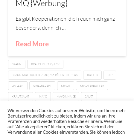
MQ {Werbung}
Es gibt Kooperationen, die freuen mich ganz
besonders, denn ich …
Read More
BRAUN
BRAUN MULTIQUICK
BRAUN MULTIQUICK 7 MQ 785 PÂTISSERIE PLUS
BUTTER
DIP
GRILLEN
GRILLREZEPT
KRAUT
KRÄUTERBUTTER
KRAUTSALAT
MAYO
MAYONNAISE
SALAT
STEAKBUTTER
T-BONE
Wir verwenden Cookies auf unserer Website, um Ihnen mehr
Benutzerfreundlichkeit zu bieten, indem wir uns an Ihre
Präferenzen und wiederholten Besuche erinnern. Wenn Sie
auf "Alle akzeptieren" klicken, erklären Sie sich mit der
Verwendung aller Cookies einverstanden. Sie können jedoch
IMPRESSUM
DATENSCHUTZERKLÄRUNG