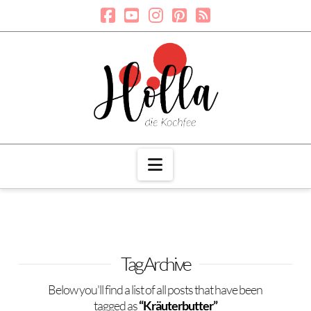
Navigation
Tag Archive
Below you'll find a list of all posts that have been
tagged as
“Kräuterbutter”