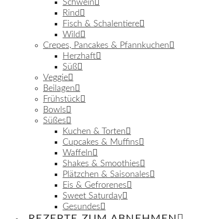
Schwein
Rind
Fisch & Schalentiere
Wild
Crepes, Pancakes & Pfannkuchen
Herzhaft
Süß
Veggie
Beilagen
Frühstück
Bowls
Süßes
Kuchen & Torten
Cupcakes & Muffins
Waffeln
Shakes & Smoothies
Plätzchen & Saisonales
Eis & Gefrorenes
Sweet Saturday
Gesundes
REZEPTE ZUM ABNEHMEN