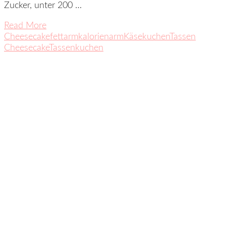
Zucker, unter 200 …
Read More
Cheesecake
fettarm
kalorienarm
Käsekuchen
Tassen
Cheesecake
Tassenkuchen