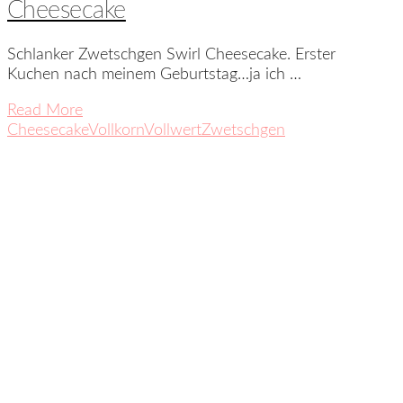
Cheesecake
Schlanker Zwetschgen Swirl Cheesecake. Erster
Kuchen nach meinem Geburtstag…ja ich …
Read More
Cheesecake
Vollkorn
Vollwert
Zwetschgen