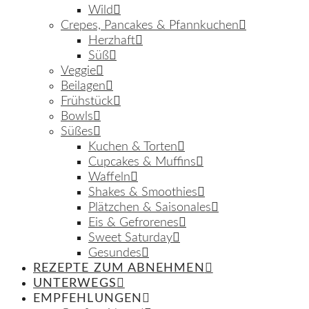
Wild
Crepes, Pancakes & Pfannkuchen
Herzhaft
Süß
Veggie
Beilagen
Frühstück
Bowls
Süßes
Kuchen & Torten
Cupcakes & Muffins
Waffeln
Shakes & Smoothies
Plätzchen & Saisonales
Eis & Gefrorenes
Sweet Saturday
Gesundes
REZEPTE ZUM ABNEHMEN
UNTERWEGS
EMPFEHLUNGEN