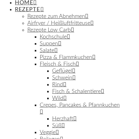
HOME
REZEPTE
Rezepte zum Abnehmen
Airfryer / Heißluftfritteuse
Rezepte Low Carb
Kochschule
Suppen
Salate
Pizza & Flammkuchen
Fleisch & Fisch
Geflügel
Schwein
Rind
Fisch & Schalentiere
Wild
Crepes, Pancakes & Pfannkuchen
Herzhaft
Süß
Veggie