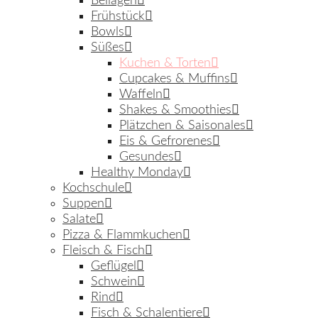
Beilagen
Frühstück
Bowls
Süßes
Kuchen & Torten
Cupcakes & Muffins
Waffeln
Shakes & Smoothies
Plätzchen & Saisonales
Eis & Gefrorenes
Gesundes
Healthy Monday
Kochschule
Suppen
Salate
Pizza & Flammkuchen
Fleisch & Fisch
Geflügel
Schwein
Rind
Fisch & Schalentiere