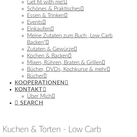
Get fit with me!
Schönes & Praktisches
Essen & Trinken
Events
Einkaufen
Meine Zutaten zum Buch „Low Carb
Backen“
Zutaten & Gewürze
Kochen & Backen
Mixen, Rühren, Braten & Grillen
Bücher, DVDs, Kochkurse & mehr
Bücher
KOOPERATIONEN
KONTAKT
Über Mich
SEARCH
Kuchen & Torten - Low Carb