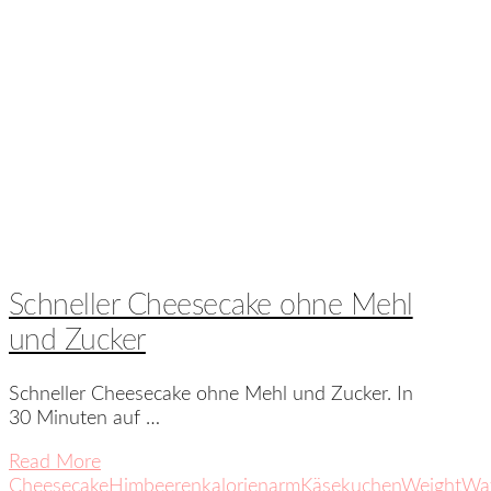
Schneller Cheesecake ohne Mehl
und Zucker
Schneller Cheesecake ohne Mehl und Zucker. In
30 Minuten auf …
Read More
Cheesecake
Himbeeren
kalorienarm
Käsekuchen
WeightWa