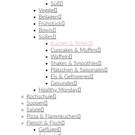
Süß
Veggie
Beilagen
Frühstück
Bowls
Süßes
Kuchen & Torten
Cupcakes & Muffins
Waffeln
Shakes & Smoothies
Plätzchen & Saisonales
Eis & Gefrorenes
Gesundes
Healthy Monday
Kochschule
Suppen
Salate
Pizza & Flammkuchen
Fleisch & Fisch
Geflügel