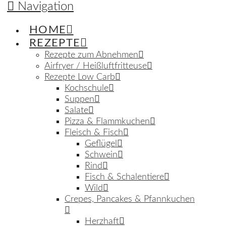
Navigation
HOME
REZEPTE
Rezepte zum Abnehmen
Airfryer / Heißluftfritteuse
Rezepte Low Carb
Kochschule
Suppen
Salate
Pizza & Flammkuchen
Fleisch & Fisch
Geflügel
Schwein
Rind
Fisch & Schalentiere
Wild
Crepes, Pancakes & Pfannkuchen
Herzhaft