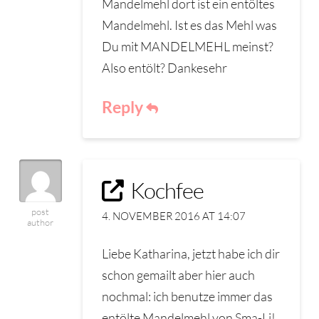
Mandelmehl dort ist ein entöltes
Mandelmehl. Ist es das Mehl was
Du mit MANDELMEHL meinst?
Also entölt? Dankesehr
Reply
Kochfee
post
4. NOVEMBER 2016 AT 14:07
author
Liebe Katharina, jetzt habe ich dir
schon gemailt aber hier auch
nochmal: ich benutze immer das
entölte Mandelmehl von Sma-Li!