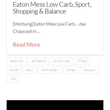
Eaton Mess Low Carb, Sport,
Shopping & Balance
{Werbung} Eaton Mess Low Carb … das
Chaos soll in …
Read More
ABNEHMEN
BEFITBEYOU
ENTSPANNEN
FITNESS
PILATES
RELAX
SPORT DAHEIM
TCHIBO
WELLNESS
YOGA