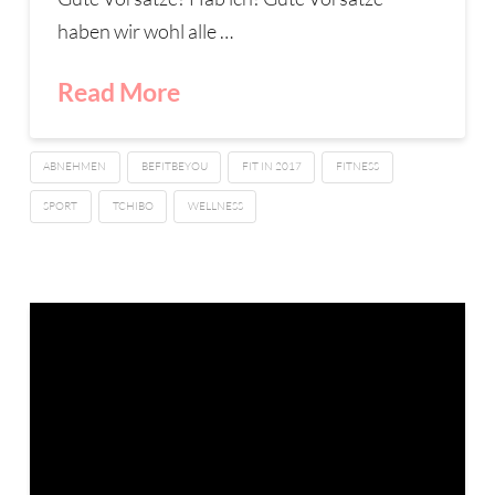
haben wir wohl alle …
Read More
ABNEHMEN
BEFITBEYOU
FIT IN 2017
FITNESS
SPORT
TCHIBO
WELLNESS