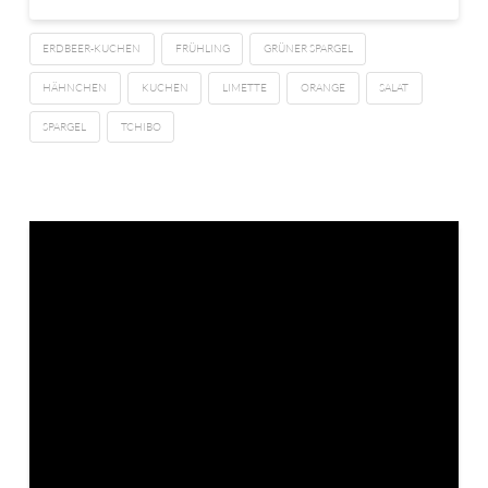
ERDBEER-KUCHEN
FRÜHLING
GRÜNER SPARGEL
HÄHNCHEN
KUCHEN
LIMETTE
ORANGE
SALAT
SPARGEL
TCHIBO