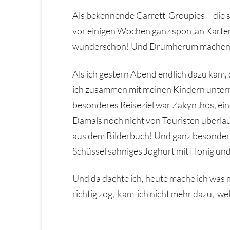
Als bekennende Garrett-Groupies – die si
vor einigen Wochen ganz spontan Karten 
wunderschön! Und Drumherum machen wir
Als ich gestern Abend endlich dazu kam, 
ich zusammen mit meinen Kindern untern
besonderes Reiseziel war Zakynthos, eine
Damals noch nicht von Touristen überlau
aus dem Bilderbuch! Und ganz besonders 
Schüssel sahniges Joghurt mit Honig und
Und da dachte ich, heute mache ich was 
richtig zog, kam ich nicht mehr dazu, w