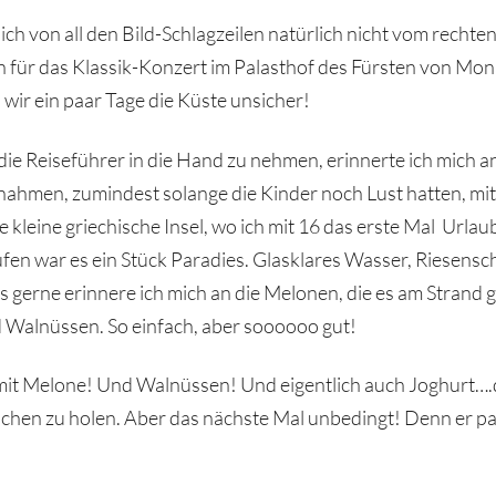
ch von all den Bild-Schlagzeilen natürlich nicht vom recht
für das Klassik-Konzert im Palasthof des Fürsten von Mona
 ein paar Tage die Küste unsicher!
die Reiseführer in die Hand zu nehmen, erinnerte ich mich a
ahmen, zumindest solange die Kinder noch Lust hatten, m
 kleine griechische Insel, wo ich mit 16 das erste Mal Urla
fen war es ein Stück Paradies. Glasklares Wasser, Riesensc
gerne erinnere ich mich an die Melonen, die es am Strand 
 Walnüssen. So einfach, aber soooooo gut!
mit Melone! Und Walnüssen! Und eigentlich auch Joghurt….d
elchen zu holen. Aber das nächste Mal unbedingt! Denn er 