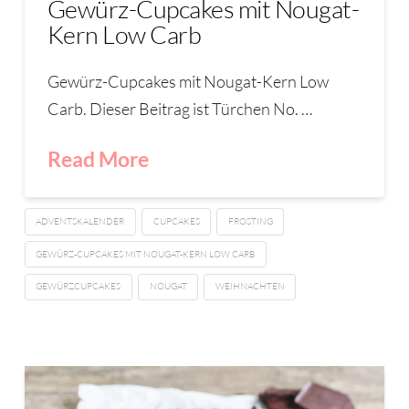
Gewürz-Cupcakes mit Nougat-
Kern Low Carb
Gewürz-Cupcakes mit Nougat-Kern Low
Carb. Dieser Beitrag ist Türchen No. …
Read More
ADVENTSKALENDER
CUPCAKES
FROSTING
GEWÜRZ-CUPCAKES MIT NOUGAT-KERN LOW CARB
GEWÜRZCUPCAKES
NOUGAT
WEIHNACHTEN