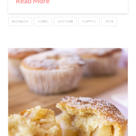
Read More
BACKBUCH
KÜRBIS
LOW CARB
MUFFINS
SPICE