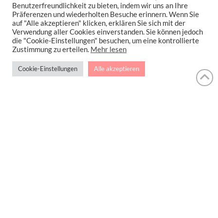
Benutzerfreundlichkeit zu bieten, indem wir uns an Ihre
Read More
Präferenzen und wiederholten Besuche erinnern. Wenn Sie
auf "Alle akzeptieren" klicken, erklären Sie sich mit der
Verwendung aller Cookies einverstanden. Sie können jedoch
die "Cookie-Einstellungen" besuchen, um eine kontrollierte
Zustimmung zu erteilen.
Mehr lesen
CHEESECAKE
ERDBEER ZEBRA KUCHEN
ERDBEER-ZEBRA-CHEESECAKE LOW CARB
ERDBEERKUCHEN
Cookie-Einstellungen
Alle akzeptieren
KÄSEKUCHEN
ZEBRA-ERDBEERCHEESECAKE
1
2
3
...
7
IMPRESSUM
DATENSCHUTZERKLÄRUNG
NEWSLETTER DATENSCHUTZRICHTLINIEN
Stressfrei Und Gesund Genießen Mit Petra Hola-Schneider! Low Carb,
Gesund Leben, Abnehmen, Zuckerfrei Backen, Reisen & Ausgehen Uvm.
!