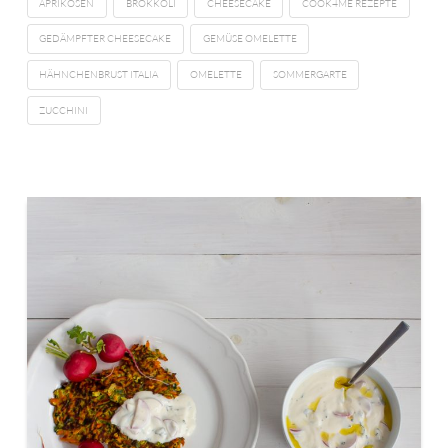
APRIKOSEN
BROKKOLI
CHEESECAKE
COOK4ME REZEPTE
GEDÄMPFTER CHEESECAKE
GEMÜSE OMELETTE
HÄHNCHENBRUST ITALIA
OMELETTE
SOMMERGARTE
ZUCCHINI