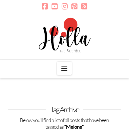
Navigation
Tag Archive
Below you'll find a list of all posts that have been
tagged as
“Melone”