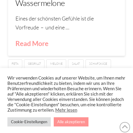
Wassermelone
Eines der schönsten Gefühle ist die
Vorfreude – und eine …
Read More
FETA
GEGRILLT
MELONE
SALAT
SCHAFSKÄSE
WASSERMELONE
Wir verwenden Cookies auf unserer Website, um Ihnen mehr
Benutzerfreundlichkeit zu bieten, indem wir uns an Ihre
Präferenzen und wiederholten Besuche erinnern. Wenn Sie
auf "Alle akzeptieren" klicken, erklären Sie sich mit der
Verwendung aller Cookies einverstanden. Sie können jedoch
IMPRESSUM
DATENSCHUTZERKLÄRUNG
NEWSLETTER DATENSCHUTZRICHTLINIEN
die "Cookie-Einstellungen" besuchen, um eine kontrollierte
Zustimmung zu erteilen.
Mehr lesen
Stressfrei Und Gesund Genießen Mit Petra Hola-Schneider! Low Carb,
Cookie-Einstellungen
Alle akzeptieren
Gesund Leben, Abnehmen, Zuckerfrei Backen, Reisen & Ausgehen Uvm.
!