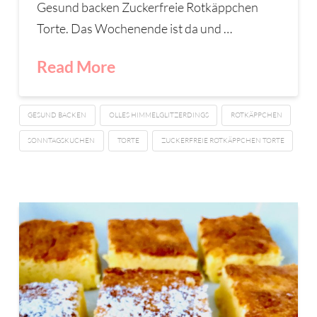
Gesund backen Zuckerfreie Rotkäppchen
Torte. Das Wochenende ist da und …
Read More
GESUND BACKEN
OLLES HIMMELGLITZERDINGS
ROTKÄPPCHEN
SONNTAGSKUCHEN
TORTE
ZUCKERFREIE ROTKÄPPCHEN TORTE