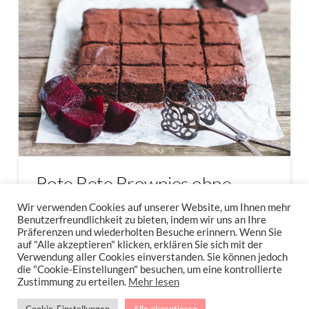
Rote Bete Brownies ohne
weißen Zucker {Fitter Freitag}
Wir verwenden Cookies auf unserer Website, um Ihnen mehr
Benutzerfreundlichkeit zu bieten, indem wir uns an Ihre
Präferenzen und wiederholten Besuche erinnern. Wenn Sie
Rote Bete Brownies ohne weißen Zucker Der
auf "Alle akzeptieren" klicken, erklären Sie sich mit der
Verwendung aller Cookies einverstanden. Sie können jedoch
heutige Fitte Freitag …
die "Cookie-Einstellungen" besuchen, um eine kontrollierte
Zustimmung zu erteilen.
Mehr lesen
Read More