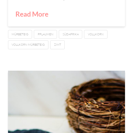
Read More
MÜRBETEIG
PFLAUMEN
SÜDAFRIKA
VOLLKORN
VOLLKORN MÜRBETEIG
ZIMT