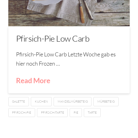
Pfirsich-Pie Low Carb
Pfirsich-Pie Low Carb Letzte Woche gab es
hier noch Frozen …
Read More
GALETTE
KUCHEN
MANDELMÜRBETEIG
MÜRBETEIG
PFIRSICH-PIE
PFIRSICH-TARTE
PIE
TARTE