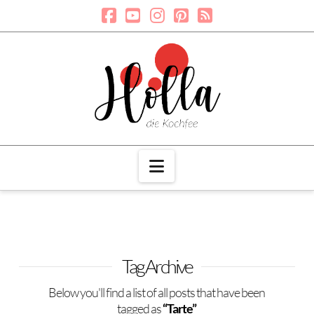
Navigation
Tag Archive
Below you'll find a list of all posts that have been
tagged as
“Tarte”