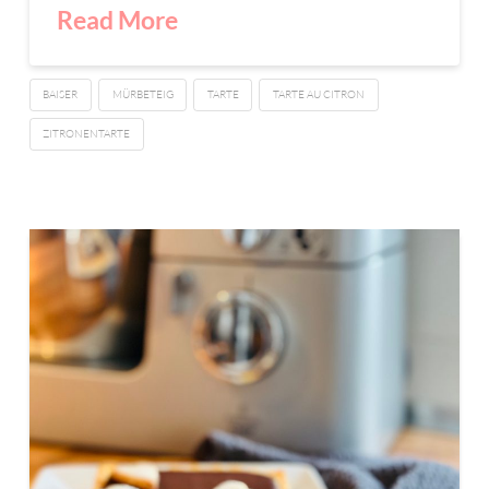
Read More
BAISER
MÜRBETEIG
TARTE
TARTE AU CITRON
ZITRONENTARTE