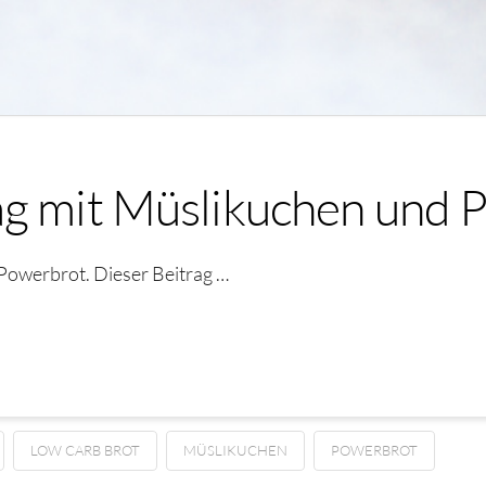
ag mit Müslikuchen und 
Powerbrot. Dieser Beitrag …
LOW CARB BROT
MÜSLIKUCHEN
POWERBROT