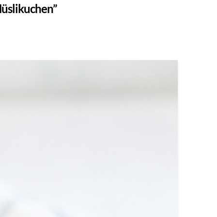
üslikuchen”