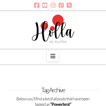
Navigation
Tag Archive
Below you'll find a list of all posts that have been
tagged as
“Powerbrot”