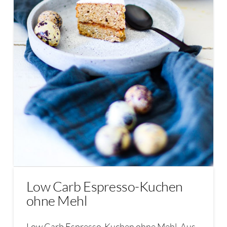
Low Carb Espresso-Kuchen
ohne Mehl
Low Carb Espresso-Kuchen ohne Mehl. Aus