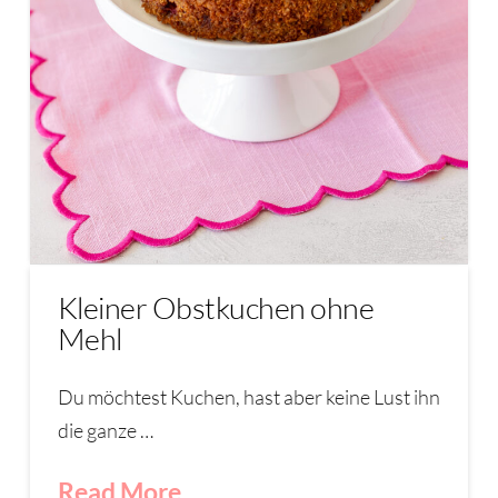
Kleiner Obstkuchen ohne
Mehl
Du möchtest Kuchen, hast aber keine Lust ihn
die ganze …
Read More