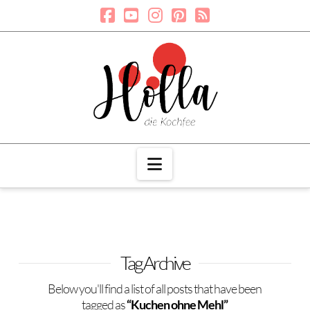
Navigation
Tag Archive
Below you'll find a list of all posts that have been
tagged as
“Kuchen ohne Mehl”