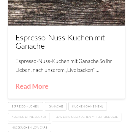
Espresso-Nuss-Kuchen mit
Ganache
Espresso-Nuss-Kuchen mit Ganache So ihr
Lieben, nach unserem „Live backen“ …
Read More
ESPRESSO-KUCHEN
GANACHE
KUCHEN OHNE MEHL
KUCHEN OHNE ZUCKER
LOW CARB NUSSKUCHEN MIT SCHOKOLADE
NUSSKUCHEN LOW CARB