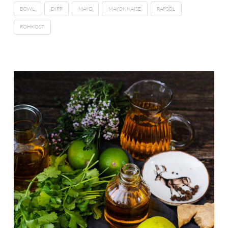
BOWL
DIPP
MAYO
MAYONNAISE
RAPSÖL
ROHKOST