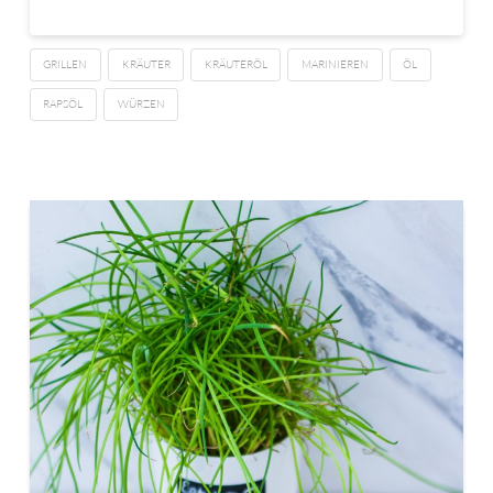
GRILLEN
KRÄUTER
KRÄUTERÖL
MARINIEREN
ÖL
RAPSÖL
WÜRZEN