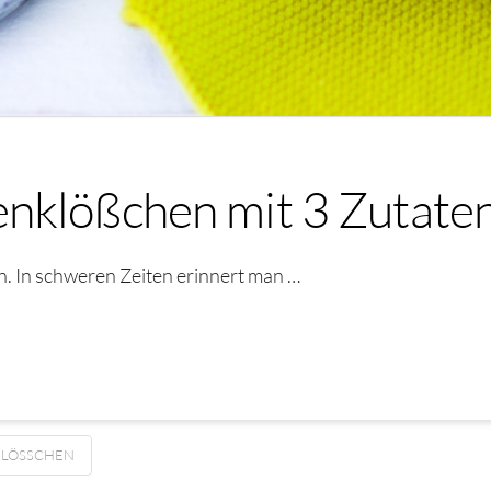
nklößchen mit 3 Zutate
. In schweren Zeiten erinnert man …
LÖSSCHEN