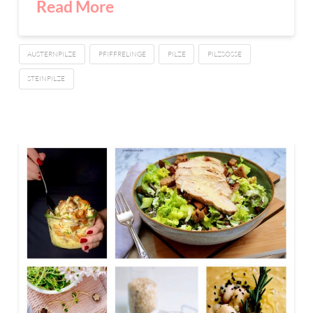
Read More
AUSTERNPILZE
PFIFFRELINGE
PILZE
PILZSOSSE
STEINPILZE