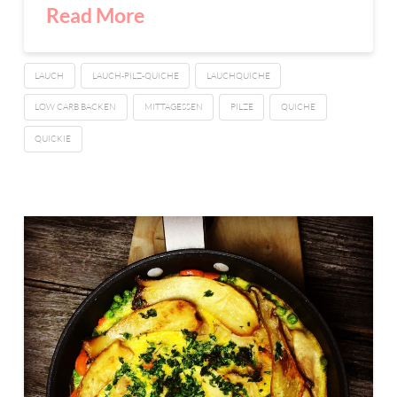
Read More
LAUCH
LAUCH-PILZ-QUICHE
LAUCHQUICHE
LOW CARB BACKEN
MITTAGESSEN
PILZE
QUICHE
QUICKIE