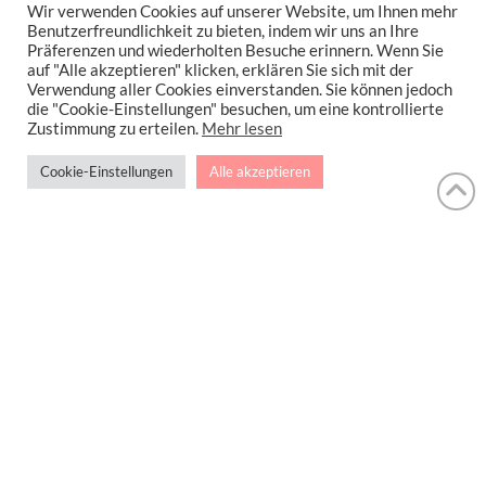
Wir verwenden Cookies auf unserer Website, um Ihnen mehr
Benutzerfreundlichkeit zu bieten, indem wir uns an Ihre
Präferenzen und wiederholten Besuche erinnern. Wenn Sie
auf "Alle akzeptieren" klicken, erklären Sie sich mit der
Verwendung aller Cookies einverstanden. Sie können jedoch
Herzhafte Muffins mit Pilzen
die "Cookie-Einstellungen" besuchen, um eine kontrollierte
Zustimmung zu erteilen.
Mehr lesen
Mancher von Euch wird gleich sagen „das
Cookie-Einstellungen
Alle akzeptieren
kenne ich schon, …
Read More
BACON
HERZHAFTE MUFFINS
PILZE
IMPRESSUM
DATENSCHUTZERKLÄRUNG
NEWSLETTER DATENSCHUTZRICHTLINIEN