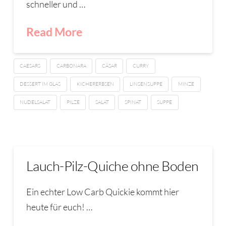
schneller und …
Read More
CAESARS
CARBONARA
CÄSAR
CURRY
DESSERT IM GLAS
KICHERERBSEN
LINSENSUPPE
MINZE
NUDELSALAT
PILZE
SALAT
SPINAT
SUPPE
Lauch-Pilz-Quiche ohne Boden
Ein echter Low Carb Quickie kommt hier
heute für euch! …