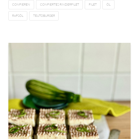
CONFIEREN
CONFIERTES RINDERFILET
FILET
ÖL
RAPSÖL
TEUTOBURGER