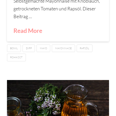
Selbstgemachte Mayonnaise mit Knoblauch,
getrockneten Tomaten und Rapsöl. Dieser
Beitrag …
Read More
BOWL
DIPP
MAYO
MAYONNAISE
RAPSÖL
ROHKOST