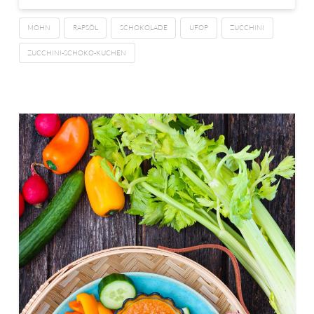
MOHN
RAPSÖL
SCHOKOLADE
UFOP
ZUCCHINI
ZUCCHINI-SCHOKO-KUCHEN