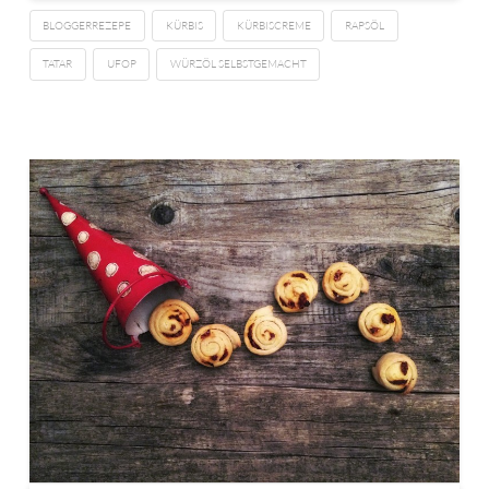
BLOGGERREZEPE
KÜRBIS
KÜRBISCREME
RAPSÖL
TATAR
UFOP
WÜRZÖL SELBSTGEMACHT