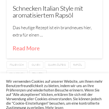
Schnecken Italian Style mit
aromatisiertem Rapsöl
Das heutige Rezept ist ein brandneues hier,
extra für einen …
Read More
ITALIENISCH
OLIVEN
QUARK-ÖL-TEIG
RAPSÖL
SCHNECKEN
TOMATEN
Wir verwenden Cookies auf unserer Website, um Ihnen mehr
Benutzerfreundlichkeit zu bieten, indem wir uns an Ihre
Präferenzen und wiederholten Besuche erinnern. Wenn Sie
IMPRESSUM
DATENSCHUTZERKLÄRUNG
auf "Alle akzeptieren" klicken, erklären Sie sich mit der
NEWSLETTER DATENSCHUTZRICHTLINIEN
Verwendung aller Cookies einverstanden. Sie können jedoch
die "Cookie-Einstellungen" besuchen, um eine kontrollierte
Zustimmung zu erteilen.
Mehr lesen