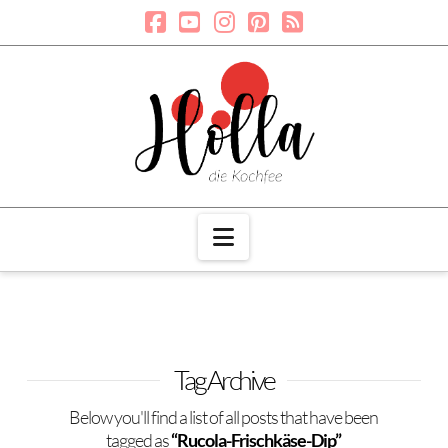
Navigation
Tag Archive
Below you'll find a list of all posts that have been
tagged as
“Rucola-Frischkäse-Dip”