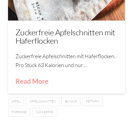
Zuckerfreie Apfelschnitten mit
Haferflocken
Zuckerfreie Apfelschnitten mit Haferflocken.
Pro Stück 63 Kalorien und nur …
Read More
APFEL
APFEL-SCHNITTEN
BANANE
FETTARM
PORRIDGE
ZUCKERFREI