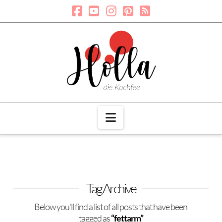
Navigation
Tag Archive
Below you'll find a list of all posts that have been
tagged as
“fettarm”