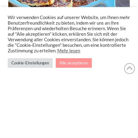
Wir verwenden Cookies auf unserer Website, um Ihnen mehr
Benutzerfreundlichkeit zu bieten, indem wir uns an Ihre
Präferenzen und wiederholten Besuche erinnern. Wenn Sie
auf "Alle akzeptieren" klicken, erklären Sie sich mit der
Verwendung aller Cookies einverstanden. Sie können jedoch
die "Cookie-Einstellungen" besuchen, um eine kontrollierte
Zustimmung zu erteilen.
Mehr lesen
Fettarme Apfel-Pfannkuchen
Cookie-Einstellungen
Alle akzeptieren
mit Joghurt ohne Zucker
Fettarme Apfel-Pfannkuchen mit Joghurt
ohne Zucker. Fettarm und superschnell
gemacht! …
Read More