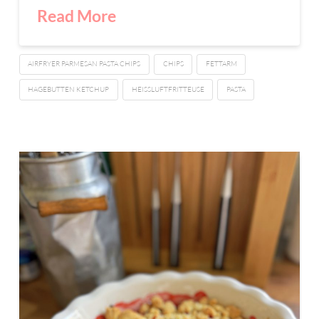
Read More
AIRFRYER PARMESAN PASTA CHIPS
CHIPS
FETTARM
HAGEBUTTEN KETCHUP
HEISSLUFTFRITTEUSE
PASTA