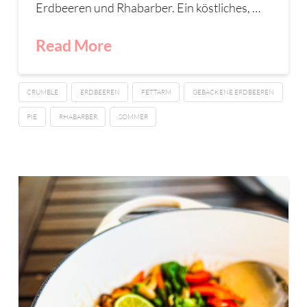
Erdbeeren und Rhabarber. Ein köstliches, …
Read More
CRUMBLE
ERDBEEREN
FETTARM
GEBACKENE ERDBEEREN
PIE
RHABARBER
SOMMER