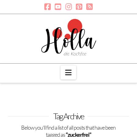
Navigation
Tag Archive
Below you'll find a list of all posts that have been
tagged as
“zuckerfrei”