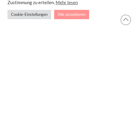
Zustimmung zu erteilen.
Mehr lesen
Cookie-Einstellungen
Alle akzeptieren
Fettarmer Vanille Cheesecake
mit nur 5 Zutaten
Fettarmer Vanille Cheesecake mit nur 5
Zutaten. Der heutige Kuchen, …
Read More