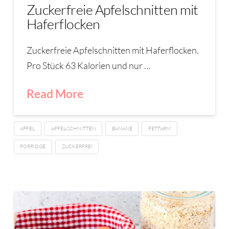
Zuckerfreie Apfelschnitten mit
Haferflocken
Zuckerfreie Apfelschnitten mit Haferflocken.
Pro Stück 63 Kalorien und nur …
Read More
APFEL
APFEL-SCHNITTEN
BANANE
FETTARM
PORRIDGE
ZUCKERFREI