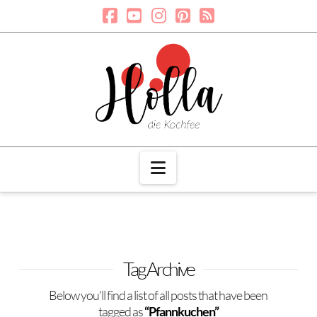
Navigation
Tag Archive
Below you'll find a list of all posts that have been
tagged as
“Pfannkuchen”