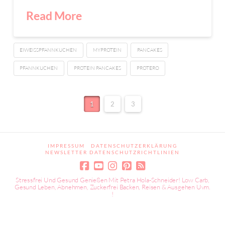
Read More
EIWEISSPFANNKUCHEN
MYPROTEIN
PANCAKES
PFANNKUCHEN
PROTEIN PANCAKES
PROTERO
1
2
3
IMPRESSUM
DATENSCHUTZERKLÄRUNG
NEWSLETTER DATENSCHUTZRICHTLINIEN
Stressfrei Und Gesund Genießen Mit Petra Hola-Schneider! Low Carb,
Gesund Leben, Abnehmen, Zuckerfrei Backen, Reisen & Ausgehen Uvm.
!