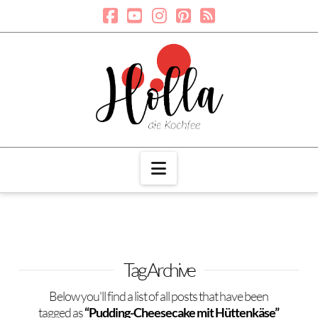
Navigation
Tag Archive
Below you'll find a list of all posts that have been
tagged as
“Pudding-Cheesecake mit Hüttenkäse”