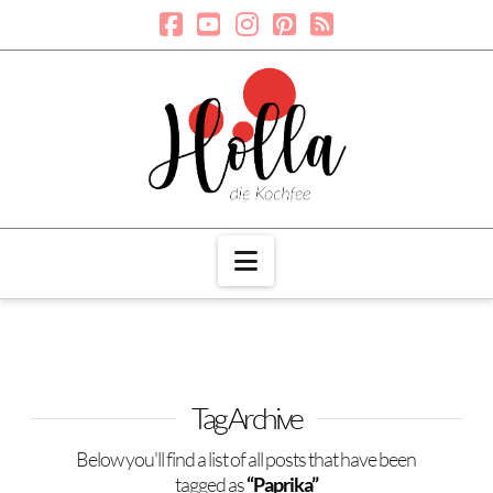
Navigation
Tag Archive
Below you'll find a list of all posts that have been
tagged as
“Paprika”