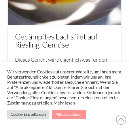
Gedämpftes Lachsfilet auf
Riesling-Gemüse
Dieses Gericht wäre eigentlich was für den
Fishi-Friday, taugt aber …
Wir verwenden Cookies auf unserer Website, um Ihnen mehr
Benutzerfreundlichkeit zu bieten, indem wir uns an Ihre
Präferenzen und wiederholten Besuche erinnern. Wenn Sie
Read More
auf "Alle akzeptieren" klicken, erklären Sie sich mit der
Verwendung aller Cookies einverstanden. Sie können jedoch
die "Cookie-Einstellungen" besuchen, um eine kontrollierte
Zustimmung zu erteilen.
Mehr lesen
FISCH GEDÄMPFT
LACHS
LACHS GEDÄMPFT
LACHSFILET
Cookie-Einstellungen
Alle akzeptieren
IMPRESSUM
DATENSCHUTZERKLÄRUNG