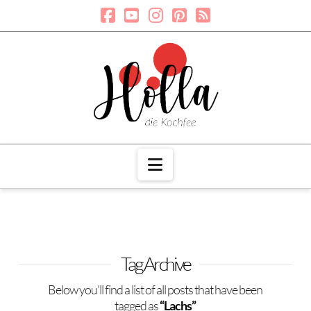
Navigation
Tag Archive
Below you'll find a list of all posts that have been
tagged as
“Lachs”