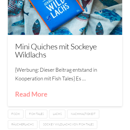
Mini Quiches mit Sockeye
Wildlachs
{Werbung: Dieser Beitrag entstand in
Kooperation mit Fish Tales} Es …
Read More
FISCH
FISH TALES
LACHS
NACHHALTIGKEIT
RÄUCHERLACHS
SOCKEY WILDLACHS VON FISH TALES