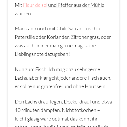
Mit
Fleur de sel
und Pfeffer aus der Mühle
würzen
Man kann noch mit Chili, Safran, frischer
Petersilie oder Koriander, Zitronengras, oder
was auch immer man gerne mag, seine
Lieblingsnote dazugeben!
Nun zum Fisch: Ich mag dazu sehr gerne
Lachs, aber klar geht jeder andere Fisch auch,
er sollte nur grätenfrei und ohne Haut sein.
Den Lachs drauflegen, Deckel drauf und etwa
10 Minuten dämpfen. Nicht totkochen –
leicht glasig wäre optimal, das könnt ihr
sehen, wenn ihr die Lamellen teilt, es soll wie