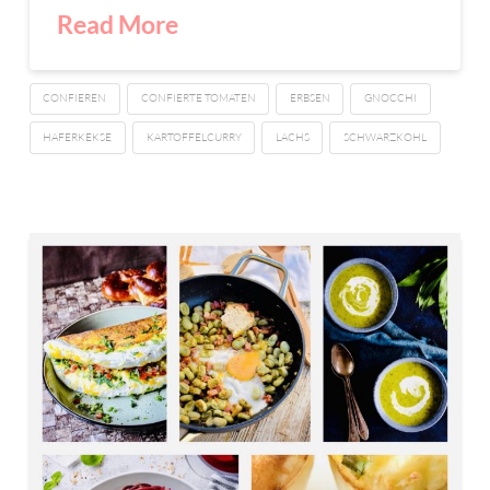
Read More
CONFIEREN
CONFIERTE TOMATEN
ERBSEN
GNOCCHI
HAFERKEKSE
KARTOFFELCURRY
LACHS
SCHWARZKOHL