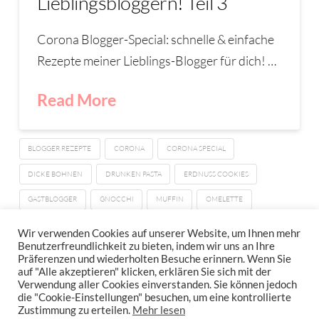
Lieblingsbloggern! Teil 3
Corona Blogger-Special: schnelle & einfache
Rezepte meiner Lieblings-Blogger für dich! …
Read More
BLOGGER REZEPTE
CORONA
CORONA SPECIAL
DICKE BOHNEN
DRUNKEN PASTA
ERDNUSS COOKIES
GASTBLOGGER
GNOCCHI
MUFFIN
OMELETTE
SPARGEL
SUPPE
ZUCCHINI
Wir verwenden Cookies auf unserer Website, um Ihnen mehr
Benutzerfreundlichkeit zu bieten, indem wir uns an Ihre
Präferenzen und wiederholten Besuche erinnern. Wenn Sie
auf "Alle akzeptieren" klicken, erklären Sie sich mit der
Verwendung aller Cookies einverstanden. Sie können jedoch
IMPRESSUM
DATENSCHUTZERKLÄRUNG
NEWSLETTER DATENSCHUTZRICHTLINIEN
die "Cookie-Einstellungen" besuchen, um eine kontrollierte
Zustimmung zu erteilen.
Mehr lesen