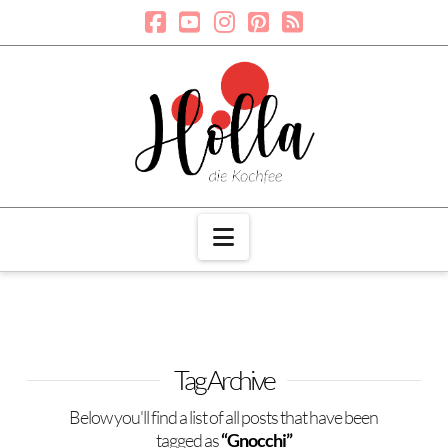
Navigation
Tag Archive
Below you'll find a list of all posts that have been
tagged as
“Gnocchi”