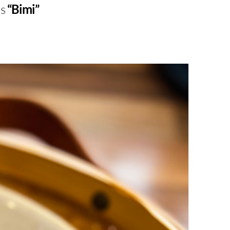
as
“Bimi”