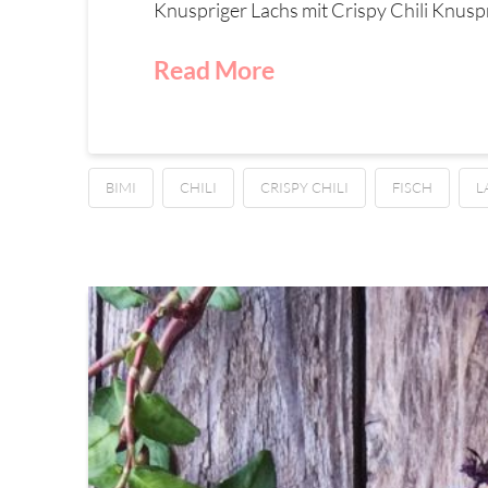
Knuspriger Lachs mit Crispy Chili Knuspr
Read More
BIMI
CHILI
CRISPY CHILI
FISCH
L