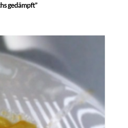
chs gedämpft”