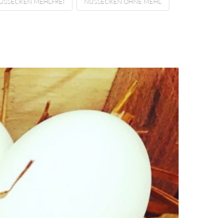
USSECKEN MEHLFREI
NUSSECKEN OHNE MEHL