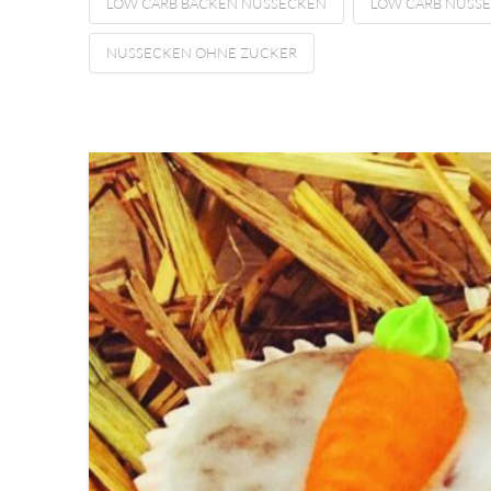
LOW CARB BACKEN NUSSECKEN
LOW CARB NUSS
NUSSECKEN OHNE ZUCKER