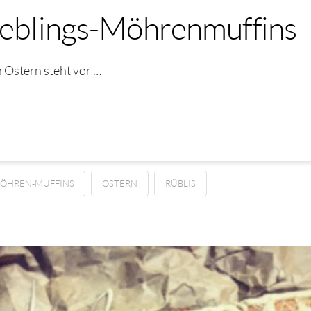
Lieblings-Möhrenmuffins
 Ostern steht vor …
ÖHREN-MUFFINS
OSTERN
RÜBLIS