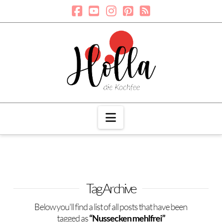
Navigation
Tag Archive
Below you'll find a list of all posts that have been
tagged as
“Nussecken mehlfrei”