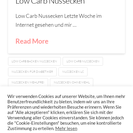
Low Carb Nussecken
Low Carb Nussecken Letzte Woche im
Internet gesehen und mir …
Read More
LOW CARB BACKEN NUSSECKEN
LOW CARB NUSSECKEN
NUSSECKEN FÜR DIABETIKER
NUSSECKEN LC
NUSSECKEN MEHLFREI
NUSSECKEN OHNE MEHL
NUSSECKEN OHNE ZUCKER
Wir verwenden Cookies auf unserer Website, um Ihnen mehr
Benutzerfreundlichkeit zu bieten, indem wir uns an Ihre
Präferenzen und wiederholten Besuche erinnern. Wenn Sie
auf "Alle akzeptieren" klicken, erklären Sie sich mit der
Verwendung aller Cookies einverstanden. Sie können jedoch
IMPRESSUM
DATENSCHUTZERKLÄRUNG
NEWSLETTER DATENSCHUTZRICHTLINIEN
die "Cookie-Einstellungen" besuchen, um eine kontrollierte
Zustimmung zu erteilen.
Mehr lesen