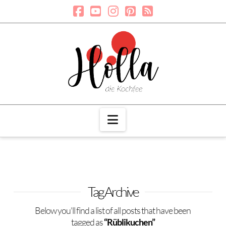
Navigation
Tag Archive
Below you'll find a list of all posts that have been
tagged as
“Rüblikuchen”