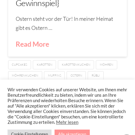
Gewinnspiel}
Ostern steht vor der Tür! In meiner Heimat
gibt es Ostern …
Read More
CUPCAKES
KAROTTEN
KAROTTENKUCHEN
MÖHREN
MÖHRENKUCHEN
MUFFINS
OSTERN
RÜBLI
RÜBLIKUCHEN
Wir verwenden Cookies auf unserer Website, um Ihnen mehr
Benutzerfreundlichkeit zu bieten, indem wir uns an Ihre
Präferenzen und wiederholten Besuche erinnern. Wenn Sie
auf "Alle akzeptieren" klicken, erklären Sie sich mit der
Verwendung aller Cookies einverstanden. Sie können jedoch
IMPRESSUM
DATENSCHUTZERKLÄRUNG
NEWSLETTER DATENSCHUTZRICHTLINIEN
die "Cookie-Einstellungen" besuchen, um eine kontrollierte
Zustimmung zu erteilen.
Mehr lesen
Stressfrei Und Gesund Genießen Mit Petra Hola-Schneider! Low Carb,
Cookie-Einstellungen
Alle akzeptieren