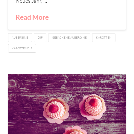
Neues Jahr, …
Read More
AUBERGINE
DIP
GEBACKENE AUBERGINE
KAROTTEN
KAROTTENDIP