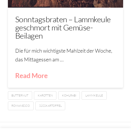
Sonntagsbraten – Lammkeule
geschmort mit Gemüse-
Beilagen
Die für mich wichtigste Mahlzeit der Woche,
das Mittagessen am …
Read More
BUTTERNUT
KAROTTEN
KOHLRABI
LAMMKEULE
ROMANESCO
SÜSSKARTOFFEL
IMPRESSUM
DATENSCHUTZERKLÄRUNG