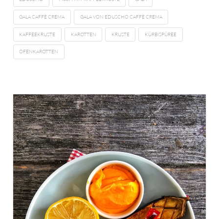
GALA CAFFÈ CREMA
GALA VON EDUSCHO CAFFÈ CREMA
KAFFEEKRUSTE
KAROTTEN
KRUSTE
KÜRBISPÜREE
OFENKAROTTEN