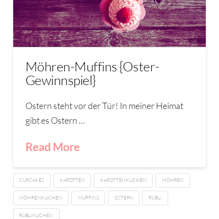
Möhren-Muffins {Oster-
Gewinnspiel}
Ostern steht vor der Tür! In meiner Heimat
gibt es Ostern …
Read More
CUPCAKES
KAROTTEN
KAROTTENKUCHEN
MÖHREN
MÖHRENKUCHEN
MUFFINS
OSTERN
RÜBLI
RÜBLIKUCHEN