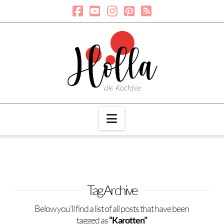
Navigation
Tag Archive
Below you'll find a list of all posts that have been
tagged as
“Karotten”