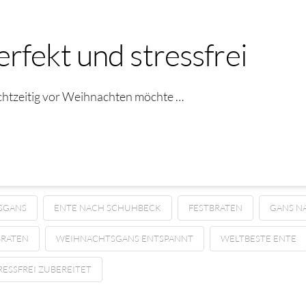
rfekt und stressfrei
echtzeitig vor Weihnachten möchte …
SGANS
ENTE NACH SCHUHBECK
FESTBRATEN
GANS N
RATEN
WEIHNACHTSGANS ENTSPANNT
WELTBESTE ENTE
ESSFREI ZUBEREITET