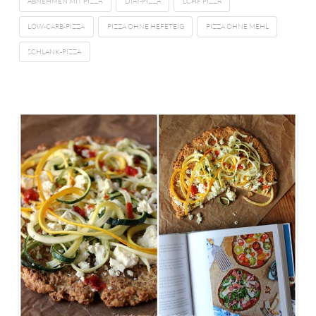
ABNEHMEN MIT PIZZA
DIÄT-PIZZA
LCHF PIZZA
LOW-CARB-PIZZA
PIZZA OHNE HEFETEIG
PIZZA OHNE MEHL
SCHLANK-PIZZA