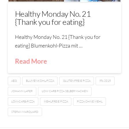
Healthy Monday No. 21
{Thank you for eating}
Healthy Monday No. 21 {Thank you for
eating} Blumenkohl-Pizza mit …
Read More
AEG
BLUMENKOHL-PIZZA
GLUTENFREIE PIZZA
IFA 2015
JOHANN LAFER
LOW CARB PIZZA SELBER MACHEN
LOW-CARB-PIZZA
MEHLFREIE PIZZA
PIZZA OHNE MEHL
STEFAN MARQUARD