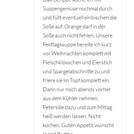
Suppengemüse nochmal durch
und füllt eventuell einbischen die
Soße auf. Orange darf in der
Soße auch nicht fehlen. Unsere
Festtagssuppe bereite ich kurz
vor Weihnachten komplett mit
Fleischklösschen und Eierstich
und Spargelabschnitte zu und
friere sie im Topf komplett ein.
Dann nur noch abends vorher
aus dem Kühler nehmen,
Petersilie dazu und zum Mittag
heiß werden lassen. Nicht
kochen. Guten Appetit wünscht
Ingrid Radtke