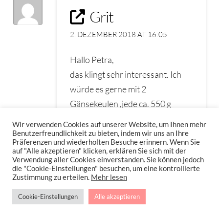
Grit
2. DEZEMBER 2018 AT 16:05
Hallo Petra,
das klingt sehr interessant. Ich
würde es gerne mit 2
Gänsekeulen ,jede ca. 550 g
probieren. Um wie viel würdest
Wir verwenden Cookies auf unserer Website, um Ihnen mehr
Du die entsprechenden Zeiten
Benutzerfreundlichkeit zu bieten, indem wir uns an Ihre
Präferenzen und wiederholten Besuche erinnern. Wenn Sie
reduzieren?
auf "Alle akzeptieren" klicken, erklären Sie sich mit der
Verwendung aller Cookies einverstanden. Sie können jedoch
die "Cookie-Einstellungen" besuchen, um eine kontrollierte
Reply
Zustimmung zu erteilen.
Mehr lesen
Cookie-Einstellungen
Alle akzeptieren