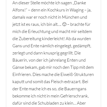
An dieser Stelle möchte ich sagen „Danke
Alfons!“ – denn ein Kochkurs in Waging – ja,
damals war er noch nicht in München und
jetzt ist es raus, ich bin alt…. 🙂 – brachte für
mich die Erleuchtung und macht mir seitdem
die Zubereitung kinderleicht! Ab da wurden
Gans und Ente nämlich eingelegt, gedämpft,
zerlegt und dann knusprig gegrillt. Die
Bäuerin, von der ich jahrelang Enten und
Gänse bekam, gab mir noch den Tipp mit dem
Einfrieren. Dies mache die Eiweiß-Strukturen
kaputt und somit das Fleisch extrazart. Bei
der Ente mache ich es so, die Bauerngans
bekomme ich nicht in mein Gefrierschrank,
dafür sind die Schubladen zu klein… Aber