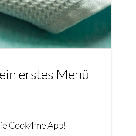
in erstes Menü
die Cook4me App!