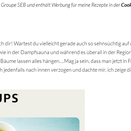
t Groupe SEB und enthält Werbung für meine Rezepte in der
Coo
dir! Wartest du vielleicht gerade auch so sehnsüchtig auf d
ie in der Dampfsauna und während es überall in der Region 
Bäume lassen alles hängen….Mag ja sein, dass man jetzt in
edenfalls nach innen verzogen und dachte mir, ich zeige dir