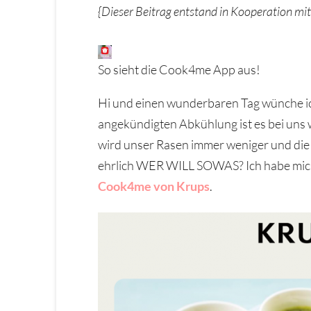
{Dieser Beitrag entstand in Kooperation mi
So sieht die Cook4me App aus!
Hi und einen wunderbaren Tag wünche ich 
angekündigten Abkühlung ist es bei uns w
wird unser Rasen immer weniger und die 
ehrlich WER WILL SOWAS? Ich habe mich j
Cook4me von Krups
.