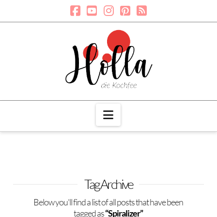
Navigation
Tag Archive
Below you'll find a list of all posts that have been
tagged as
“Spiralizer”