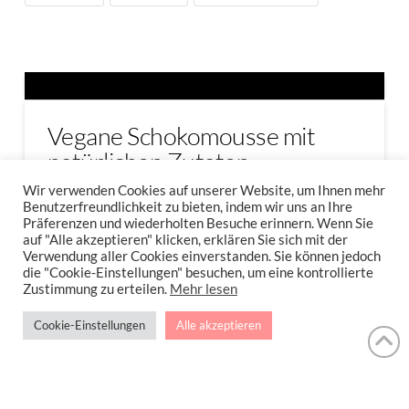
Vegane Schokomousse mit
natürlichen Zutaten
Wir verwenden Cookies auf unserer Website, um Ihnen mehr
Vegane Schokomousse mit natürlichen
Benutzerfreundlichkeit zu bieten, indem wir uns an Ihre
Präferenzen und wiederholten Besuche erinnern. Wenn Sie
Zutaten. Nur 3 Zutaten braucht es, …
auf "Alle akzeptieren" klicken, erklären Sie sich mit der
Verwendung aller Cookies einverstanden. Sie können jedoch
die "Cookie-Einstellungen" besuchen, um eine kontrollierte
Read More
Zustimmung zu erteilen.
Mehr lesen
Cookie-Einstellungen
Alle akzeptieren
MOUSSE AU CHOCOLAT
SCHOKOLADE
VEGAN
VEGANE MOUSSE AU CHOCOLAT
VEGANE SCHOKOMOUSSE