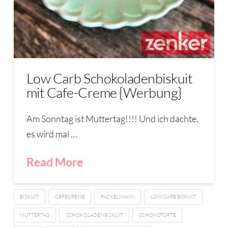
Low Carb Schokoladenbiskuit
mit Cafe-Creme {Werbung}
Am Sonntag ist Muttertag!!!! Und ich dachte,
es wird mal …
Read More
BISKUIT
CEFECREME
FACKELMANN
LOW CARB BISKUIT
MUTTERTAG
SCHOKOLADENBISKUIT
SCHOKOTORTE