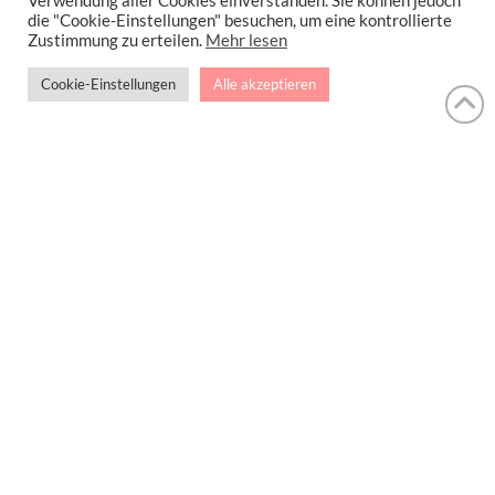
Verwendung aller Cookies einverstanden. Sie können jedoch
die "Cookie-Einstellungen" besuchen, um eine kontrollierte
Zustimmung zu erteilen.
Mehr lesen
Cookie-Einstellungen
Alle akzeptieren
Tiramisu mit Schokoladen-
Biskuit
Diese Woche war Premiere in meiner Küche.
Nachdem es zuletzt …
Read More
BISKUIT
SCHOKOBISKUIT
SCHWARZWÄLDER KIRSCH
TIRAMISU