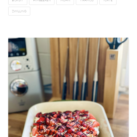
BISKUIT
HIMBEEREN
MOHN
TIRAMISU
TORTE
ZWILLING