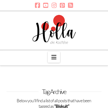
Navigation
Tag Archive
Below you'll find a list of all posts that have been
tagged as
“Biskuit”