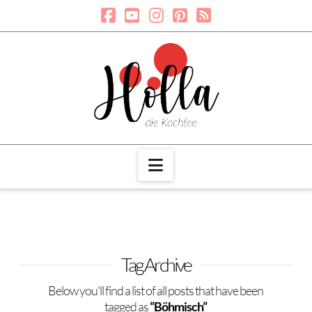
Navigation
Tag Archive
Below you'll find a list of all posts that have been
tagged as
“Böhmisch”