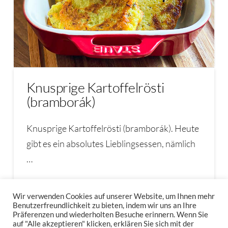
Knusprige Kartoffelrösti
(bramborák)
Knusprige Kartoffelrösti (bramborák). Heute
gibt es ein absolutes Lieblingsessen, nämlich
…
Read More
Wir verwenden Cookies auf unserer Website, um Ihnen mehr
Benutzerfreundlichkeit zu bieten, indem wir uns an Ihre
Präferenzen und wiederholten Besuche erinnern. Wenn Sie
BAGGERS
BÖHMISCH
BÖHMISCHE REIBEKUCHEN
auf "Alle akzeptieren" klicken, erklären Sie sich mit der