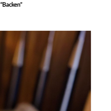
s
“Backen”