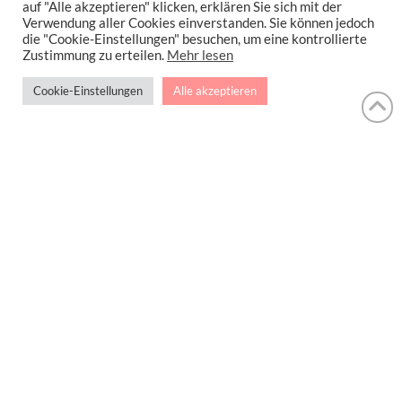
auf "Alle akzeptieren" klicken, erklären Sie sich mit der
Verwendung aller Cookies einverstanden. Sie können jedoch
die "Cookie-Einstellungen" besuchen, um eine kontrollierte
Zustimmung zu erteilen.
Mehr lesen
Schoko Crêpes mit Blaubeeren
Cookie-Einstellungen
Alle akzeptieren
Schoko Crêpes mit Blaubeeren. Dieser
Beitrag entstand in Zusammenarbeit mit …
Read More
BLAUBBEREN
BLAUBEEREN
CHILE
CREPES
PFANNKUCHEN
SCHOKOCREPES
SCHOKOLADE
IMPRESSUM
DATENSCHUTZERKLÄRUNG
NEWSLETTER DATENSCHUTZRICHTLINIEN