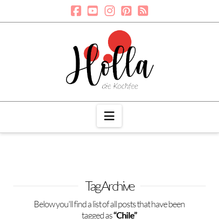
Navigation
Tag Archive
Below you'll find a list of all posts that have been
tagged as
“Chile”