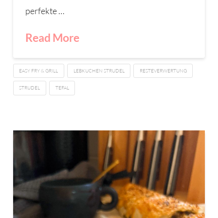
perfekte …
Read More
EASY FRY & GRILL
LEBKUCHEN STRUDEL
RESTEVERWERTUNG
STRUDEL
TEFAL