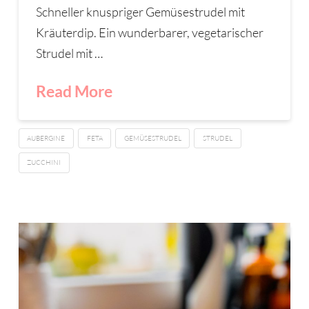
Schneller knuspriger Gemüsestrudel mit
Kräuterdip. Ein wunderbarer, vegetarischer
Strudel mit …
Read More
AUBERGINE
FETA
GEMÜSESTRUDEL
STRUDEL
ZUCCHINI