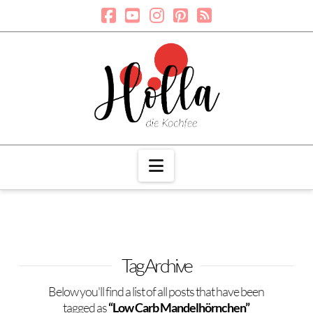
Navigation
Tag Archive
Below you'll find a list of all posts that have been
tagged as
“Low Carb Mandelhörnchen”