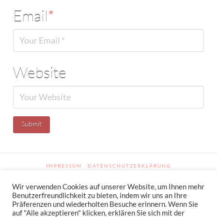
Email
*
Website
IMPRESSUM
DATENSCHUTZERKLÄRUNG
NEWSLETTER DATENSCHUTZRICHTLINIEN
Wir verwenden Cookies auf unserer Website, um Ihnen mehr
Benutzerfreundlichkeit zu bieten, indem wir uns an Ihre
Stressfrei Und Gesund Genießen Mit Petra Hola-Schneider! Low Carb,
Präferenzen und wiederholten Besuche erinnern. Wenn Sie
Gesund Leben, Abnehmen, Zuckerfrei Backen, Reisen & Ausgehen Uvm.
!
auf "Alle akzeptieren" klicken, erklären Sie sich mit der