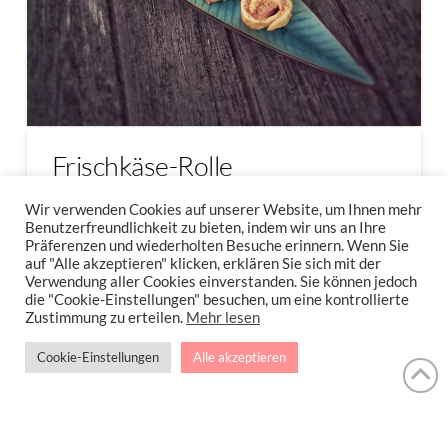
Frischkäse-Rolle
Wir verwenden Cookies auf unserer Website, um Ihnen mehr
Ganz schnell, voller Eiweiß und absolut
Benutzerfreundlichkeit zu bieten, indem wir uns an Ihre
wandelbar! Mein Mittagessen, immer …
Präferenzen und wiederholten Besuche erinnern. Wenn Sie
auf "Alle akzeptieren" klicken, erklären Sie sich mit der
Verwendung aller Cookies einverstanden. Sie können jedoch
Read More
die "Cookie-Einstellungen" besuchen, um eine kontrollierte
Zustimmung zu erteilen.
Mehr lesen
Cookie-Einstellungen
Alle akzeptieren
FRISCHKÄSE
MITTAGESSEN
SCHNELL
SNACK
TOMATEN
TOMATENFRISCHKÄSE