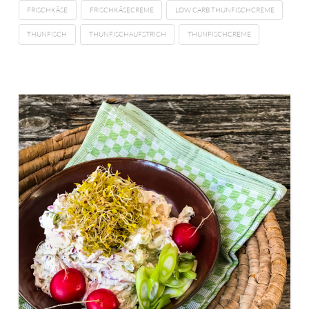
FRISCHKÄSE
FRISCHKÄSECREME
LOW CARB THUNFISCHCREME
THUNFISCH
THUNFISCHAUFSTRICH
THUNFISCHCREME