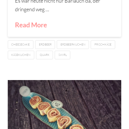
Es war heute nicht nur Bärlauch da, der
dringend weg …
Read More
CHEESECAKE
ERDBEER
ERDBEERKUCHEN
FRISCHKÄSE
KÄSEKUCHEN
QUARK
SWIRL