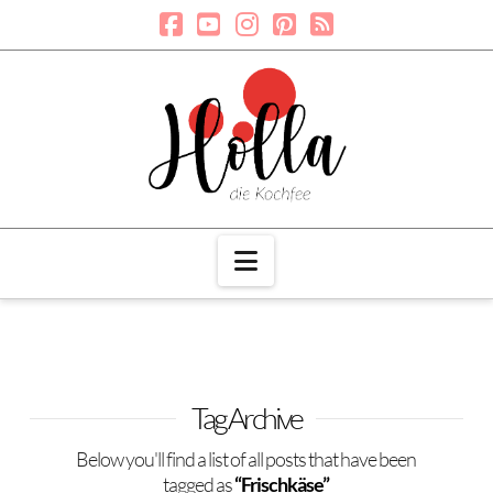
Navigation
Tag Archive
Below you'll find a list of all posts that have been
tagged as
“Frischkäse”